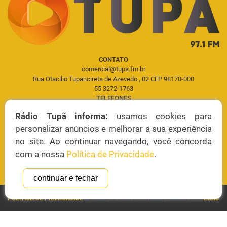
CONTATO
comercial@tupa.fm.br
Rua Otacilio Tupancireta de Azevedo , 02 CEP 98170-000
55 3272-1763
TELEFONES
Comercial: 55 3272-1763
Rádio Tupã informa:
usamos cookies para
Estúdio: 55 3272-1753
personalizar anúncios e melhorar a sua experiência
no site. Ao continuar navegando, você concorda
com a nossa
Política de Privacidade
.
continuar e fechar
POLÍTICA DE PRIVACIDADE
ECAD
© COPYRIGHT
2026
Todos os direitos reservados |
StudioGT